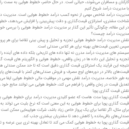
کارکنان و مسافران می‌شوند، حیاتی است. در حال حاضر، خطوط هوایی به سمت راه‌حل
با مدیریت درآمد شروع کنیم
مدیریت درآمد شاخص مهمی از نحوه کسب درآمد خطوط هوایی است. مدیریت درآمد 
شناخت مشتری، استراتژی‌ قیمت‌گذاری و دقت پیش‌بینی را افزایش می‌دهند، خطو
در این مقاله، چگونگی تأثیر این گذار بر مدیریت درآمد خطوط هوایی را بررسی خوا
مدیریت درآمد چیست؟
نقش مدیریت درآمد خطوط هوایی تجزیه و تحلیل و پیش بینی تقاضا برای هر پرواز و
سپس تعیین قیمت‌های بهینه برای هر کلاس صندلی است.
سیستم های مدیریت درآمد مدرن نه تنها داده های تاریخی بلکه داده های آینده را نی
تجزیه و تحلیل این داده ها در زمان واقعی، خطوط هوایی و الگوریتم های قیمت گذ
نتیجه این فرآیند یک استراتژی قیمت گذاری دقیق است که تا حد ممکن صندلی ها را
قیمت‌های بالاتر در دوره‌های اوج مصرف و فروش صندلی‌های کمتر با قیمت‌های پایین‌
به طور خلاصه، مدیریت درآمد نقش مهمی در موفقیت مالی خطوط هوایی ایفا می کند و
تعدیل قیمت در زمان واقعی را فراهم می کند، خطوط هوایی می توانند منابع خود را 
نقش قیمت گذاری پویا
قیمت گذاری پویا مدت هاست که عضو کلیدی مدیریت درآمد برای خطوط هوایی بوده اس
قیمت گذاری پویا برای خطوط هوایی به این معنی است که نرخ بلیت می تواند به طور
برای مثال، اگر تقاضا برای یک پرواز خاص زیاد باشد، شرکت هواپیمایی ممکن است 
صندلی‌های باقی‌مانده را کاهش دهد تا مشتریان بیشتری جذب کند.
قیمت گذاری پویا به خطوط هوایی کمک می کند تا تعادل بهینه تری بین عرضه و تقاض
است صندلی های بیشتری را پر کنند.