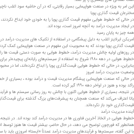
این امر به ویژه در صنعت هواپیمایی بسیار رقابتی، که در آن حاشیه سود اغلب ناچ
مخترعان قیمت گذاری پویا
در حالی که خطوط هوایی مفهوم قیمت گذاری پویا را به خودی خود ابداع نکردند، ص
در ایجاد مدیریت درآمد به آنچه امروز است، بوده اند.
همه چیز به پایان رسید
قیمت گذاری پویا بودند که به محبوبیت این مفهوم در صنعت هواپیمایی کمک کردن
در روزهای اولیه چالش مدیریت درآمد، خطوط هوایی به صورت دستی قیمت ها را بر ا
خطوط هوایی در دهه ۱۹۸۰ شروع به استفاده از سیستم‌های رایانه‌ای پیچیده‌تر برای مدیریت قیمت‌گذاری پویا خود کردند که به آنها اجازه داد تا تنظیمات دقیق‌تر و به موقع‌تری را براساس تغییرات تقاضا انجام دهند.
بنابراین، در حالی که خطوط هوایی قیمت‌گذاری پویا را ابداع نکرده‌اند، اما در م
وضعیت مدیریت درآمد امروز
در حالی که صنعت هواپیمایی پیشگام مدیریت قیمت و درآمد بوده ، بسیاری از خط
راکد بوده و هنوز در اواخر دهه ۱۹۹۰ گیر کرده است.
در نتیجه، بسیاری از خطوط هوایی اکنون با چالش به روز رسانی سیستم ها و فرآیند
یاتا اعتراف می‌کند که صنعت همچنان به پیشرفت‌های بزرگ گذشته برای قیمت‌گذار
قیمت‌گذاری خود باز نکرده‌اند.
آینده مدیریت درآمد
خطوط هوایی در اتخاذ آخرین فناوری ها در مدیریت درآمد کند بوده اند. در نتیجه
همانطور که فورچون توضیح می دهد، در حال حاضر، بیشتر قیمت ها هنوز توسط انسا
با این گفته، سیستم‌ها و فرآیندهای مدیریت درآمد عمدتاً «ایستا» امروزی باید ب