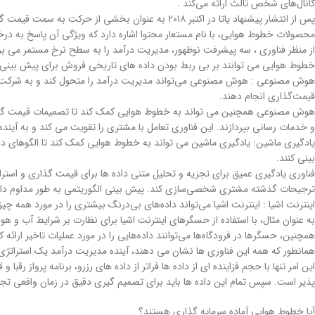
کانال‌های شخص ثالث ارائه می‌کند .
پس از انتشار پیشنهاد یاتا در اکتبر ۲۰۱۸ به عنوان ب
محصولات خطوط هوایی، با نام مستعار محتوا اشاره دارد که ویژگی آن پاسخ به د
از منظر فناوری ، سه پیشرفت نوظهور، مدیریت درآمد را به سطح نرخ مستمر می برد. 
خطوط هوایی می توانند بر بی ربط بودن داده های تاریخی فروش برای پیش بینی تق
هوش مصنوعی : هوش مصنوعی می‌تواند مدیریت درآمد را متحول کند و به شرکت‌های ه
قیمت‌گذاری انجام دهند.
هوش مصنوعی همچنین می تواند به خطوط هوایی کمک کند تا تصمیمات قیمت گذاری 
و خدمات رسانی بپردازند. این فناوری تعامل با مشتری را تقویت می کند و به آیند
یادگیری ماشین: یادگیری ماشین می تواند به خطوط هوایی کمک کند تا الگوهای داد
بینی کنند.
فناوری یادگیری عمیق برای تجزیه و تحلیل متنی داده ها برای قیمت گذاری و استرات
ترجیحات گذشته مشتری شخصی‌سازی کند. پیش بینی الگوریتمی به طور مداوم داده ها
اینترنت اشیا : اینترنت اشیا می‌تواند داده‌های بی‌درنگ بیشتری را در مورد همه چی
به عنوان مثال، با استفاده از حسگرهای اینترنت اشیا برای نظارت بر شرایط آب و 
همچنین، حسگرها در فرودگاه‌ها می‌توانند داده‌هایی را در مورد عملیات تاخیر ارائه کن
همانطور که همه این فناوری ها نشان می دهند، آینده مدیریت درآمد یک استراتژ
این امر تنها با حجم فزاینده ای از داده ها فراتر از داده های رزرو، برنامه پرواز ر
پذیر است. سپس تمام این داده ها باید برای تصمیم گیری دقیق در زمان واقعی تج
آیا خطوط هوایی آماده سرمایه گذاری هستند؟