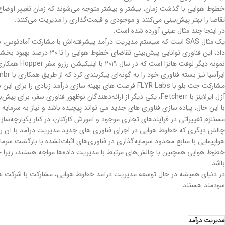
خطوط هوایی با گذشت زمان، بیشتر و بیشتر متوجه می‌شوند که زمان تغییر اوضاع ف
تقاضا را بهتر پیش‌بینی می‌کنند و موجودی و قیمت‌گذاری را مدیریت می‌کنند.
در اینجا چند مثال عینی آورده شده است:
یک مثال SAS است که سیستم مدیریت درآمد پیشرفته‌اش با مشارکت آماد
داد، این فناوری توانایی پیش‌بینی تقاضای خطوط هوایی را تا ۳۰ درصد بهبود بخشید.
نمونه دیگر لوفت هانزا است که در سال ۲۰۱۹ با اپلیکیشن رزرو سفر Hopper همکاری کرد تا از قابلیت های هوش مصنوعی و یادگیری ماشینی خود برای پیش بینی دقیق تر قیمت پروازها استفاده کند.
ایرآسیا نیز بسته فناوری خود را به گونه‌ای پیکربندی کرد که از طریق همکاری با Kambr، تجزیه و تحلیل داده‌های آینده‌نگرتر را اعلام کند تا کارآمدتر عمل کند.
مشارکت جت بلو با FLYR Labs فرصت های بهینه سازی درآمد زیادی را برای این شرکت هواپیمایی به ارمغان آورده است.
آزل ایرلاینز با Fetcherr، یکی دیگر از ارائه‌دهندگان نوظهور فناوری سفر، برای پیش‌بینی تقاضای آزمایشی از طریق پلت فرم قیمت‌گذاری Fetcherr’s Algo شریک شده است.
با این حال، پیاده سازی فناوری های جدید می تواند پیچیده باشد و نیاز به سرما
مستلزم تغییراتی در فرآیندهای تجاری موجود و آموزش کارکنان، در کنار یکپارچه‌سازی
چالش دیگری که خطوط هوایی در اجرای فناوری های جدید مدیریت درآمد با آن روبرو
هواپیمایی با منابع محدود سرمایه‌گذاری در فناوری‌های اثبات‌نشده با بازگشت سر
خطوط هوایی همچنین با چالش‌های مرتبط با مدیریت داده‌ها مواجه هستند، زیرا جمع‌آ
باشد.
در دنیای همیشه در حال توسعه مدیریت درآمد خطوط هوایی، مشارکت با شرکت های
سودمند هستند.
مدیریت درآمد