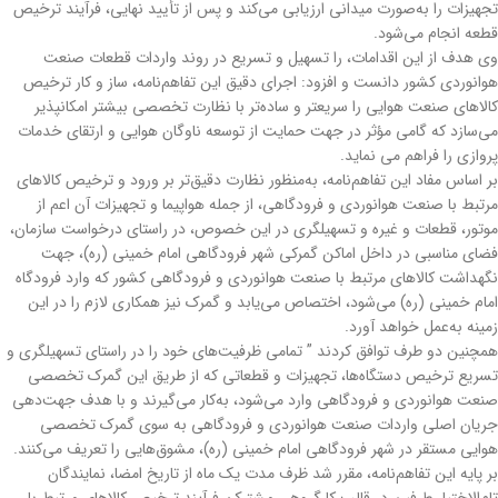
تجهیزات را به‌صورت میدانی ارزیابی می‌کند و پس از تأیید نهایی، فرآیند ترخیص
قطعه انجام می‌شود.
وی هدف از این اقدامات، را تسهیل و تسریع در روند واردات قطعات صنعت
هوانوردی کشور دانست و افزود: اجرای دقیق این تفاهم‌نامه، ساز و کار ترخیص
کالاهای صنعت هوایی را سریعتر و ساده‌تر با نظارت تخصصی بیشتر امکانپذیر
می‌سازد که گامی مؤثر در جهت حمایت از توسعه ناوگان هوایی و ارتقای خدمات
پروازی را فراهم می نماید.
بر اساس مفاد این تفاهم‌نامه، به‌منظور نظارت دقیق‌تر بر ورود و ترخیص کالاهای
مرتبط با صنعت هوانوردی و فرودگاهی، از جمله هواپیما و تجهیزات آن اعم از
موتور، قطعات و غیره و تسهیلگری در این خصوص، در راستاى درخواست سازمان،
فضاى مناسبى در داخل اماكن گمركى شهر فرودگاهی امام خمینی (ره)، جهت
نگهداشت كالاهاى مرتبط با صنعت هوانوردى و فرودگاهى كشور كه وارد فرودگاه
امام خمینى (ره) مى‌شود، اختصاص می‌یابد و گمرک نیز همکاری لازم را در این
زمینه به‌عمل خواهد آورد.
همچنین دو طرف توافق کردند ” تمامی ظرفیت‌های خود را در راستای تسهیلگری و
تسریع ترخیص دستگاه‌ها، تجهیزات و قطعاتی که از طریق این گمرک تخصصی
صنعت هوانوردى و فرودگاهى وارد می‌شود، به‌کار می‌گیرند و با هدف جهت‌دهی
جریان اصلی واردات صنعت هوانوردی و فرودگاهی به سوی گمرک تخصصی
هوایی مستقر در شهر فرودگاهی امام خمینی (ره)، مشوق‌هایی را تعریف می‌کنند.
بر پایه این تفاهم‌نامه، مقرر شد ظرف مدت یک ماه از تاریخ امضا، نمایندگان