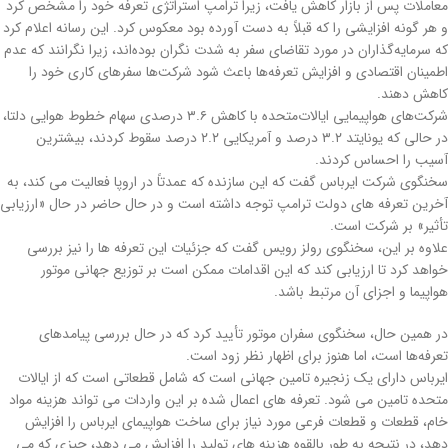
معاملات پس از بازار کاهش یافت، زیرا ترامپ استراتژی تعرفه خود را مشخص کرد
و هر گونه افزایشی را که قبلاً به دست آورده بود معکوس کرد. این رسانه اعلام کرد
که سرمایه‌گذاران در مورد تقاضای سفر به شدت نگران بوده‌اند، زیرا نگرانند که عدم
اطمینان اقتصادی و افزایش تعرفه‌ها باعث شود شرکت‌ها سفرهای کاری خود را
کاهش دهند.
شرکت‌های هواپیمایی ایالات‌متحده با کاهش ۳.۶ درصدی سهام خطوط هوایی دلتا،
در حالی که یونایتد ۳.۲ درصد و آمریکایی ۲.۲ درصد سقوط کردند، بیشترین
آسیب را احساس کردند.
سخنگوی شرکت ایرباس گفت که این سازنده که عمدتاً در اروپا فعالیت می کند، به
آخرین تعرفه های دولت ترامپ توجه داشته است و در حال حاضر در حال «ارزیابی
تأثیر» بر شرکت است.
علاوه بر این، سخنگوی رولز رویس گفت که جزئیات این تعرفه ها را نیز بررسی
خواهد کرد تا ارزیابی کند که این اقدامات ممکن است بر توزیع جهانی موتور
هواپیما و اجزای آن مرتبط باشد.
در همین حال، سخنگوی سفران موتور تأیید کرد که در حال بررسی پیامدهای
تعرفه‌ها است، اما هنوز برای اظهار نظر زود است.
ایرباس دارای یک زنجیره تامین جهانی است که شامل قطعاتی است که از ایالات
متحده تامین می شود. تعرفه های اعمال شده بر این واردات می تواند هزینه مواد
خام، قطعات و قطعات فرعی مورد نیاز برای ساخت هواپیمای ایرباس را افزایش
دهد، در نتیجه به طور بالقوه هزینه های تولید را افزایش می دهد، چیزی که می