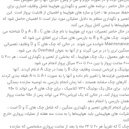
در حال حاضر ، برنامه های تعمیر و نگهداری هواپیما شامل وظایف اجباری برای
حفظ سیستم ها ، اجزا و سازه های هواپیما و اطمینان از قابلیت پرواز است. این
تعمیر و نگهداری منظم به دلایل عملیاتی مورد نیاز است تا اطمینان حاصل شود که
هواپیماها با ایمنی کامل پرواز می کنند.
در حال حاضر تعمیرات دوره ای هواپیما با نام چک های A ، B ، C و D شناخته می
شوند. چک های A و B به بازرسی های سبک تری اطلاق می شود که
Maintenance خوانده می شوند. در حالی که چک های C و D وظایف تعمیراتی
سنگین تری را در بر می گیرند و از آنها به عنوان Overhaul یاد می شود.
به طور معمول ، یک چک هواپیما ، که بخشی از تعمیر و نگهداری است ، هر ۴۰۰ تا
۶۰۰ ساعت پرواز یا بین ۲۰۰ تا ۳۰۰ سیکل پرواز انجام می شود .
بوئینگ و ایرباس لیست وظایف چک B را بعدا در چک A ادغام کردند. آنها
همچنین فرایندها را تغییر نام داده و آنها را به صورت A-1 تا A-10 طبقه بندی کردند
. کارهای چک مشابه هستند ، اما زمان انجام بازرسی به توصیه سازنده بستگی
دارد. برای مثال یک بوئینگ ۷۳۷ کلاسیک ، برای چک های A می تواند تا ۲۵۰
ساعت پرواز کند، در حالی که یک ایرباس۳۲۰ می تواند پس از ۷۵۰ ساعت پرواز
همان بازرسی را انجام دهد.
برای انجام کارهای تعمیر و نگهداری سنگین ، که شامل چک های C و D است ،
شرکت های هواپیمایی باید هواپیماها را به مدت سه هفته از عملیات پروازی خارج
کنند.
چک C که تقریباً هر ۲۰ تا ۲۴ ماه یا بعد از ساعت پروازی مشخصی که سازنده