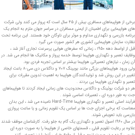
برخی از هواپیماهای مسافری بیش از ۴۵ سال است که پرواز می کنند ولی شرکت
های هواپیمایی برای اطمینان از ایمنی مسافران در سراسر جهان ملزم به انجام یک
برنامه بازرسی و نگهداری مداوم و موثر برای ناوگان خود هستند. این برنامه تحت
نظارت سازمان هواپیمایی کشوری هر کشور صورت می گیرد .
قبل از اواسط دهه ۱۹۵۰ ، زمانی که سفرهای هوایی پرسرعت تجاری آغاز شد ،
وظایف تعمیر و نگهداری هواپیما توسط خدمه پرواز و مکانیک ها انجام می شد. در
آن زمان ، نیازهای تعمیراتی هواپیما بیشتر بر اساس تجربه فردی بود.
ولی ورود هواپیماهای بزرگی مانند بویینگ ۷۰۷ و داگلاس دی.سی-۸ باعث ایجاد
تغییر در این روش شد و تولیدکنندگان هواپیما به اهمیت تدوین مقررات برای
تعمیر و نگهداری هواپیما پی بردند .
هر دو شرکت بوئینگ و داگلاس محدودیت های زمانی ایجاد کردند تا هواپیماهای
جت به طور دوره ای ، تعمیرات اساسی شوند .
فرآیند اصلی تعمیر و نگهداری هواپیما Hard-Time نامیده می شد ، این بدان
معناست که برخی اجزای جت ها بر اساس یک تقویم زمانی و یا ساعت پروازی
بازرسی باید تعویض شوند.
در سال ۱۹۶۰ اصول تعمیر و نگهداری یک گام به جلو رفت. کارشناسان موظف شدند
علاوه بر رعایت تقویم قبلی ، قسمتهای خاصی از هواپیما را به صورت دوره ای
بازرسی کرده و در صورت لزوم و قبل از وقوع خرابی آنها را نیز تعویض کنند.