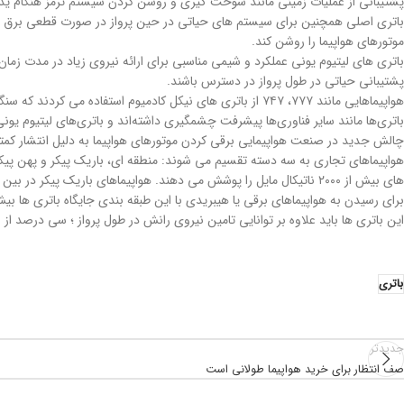
پشتیبانی از عملیات زمینی مانند سوخت گیری و روشن کردن سیستم ترمز هنگام ید
موتورهای هواپیما را روشن کند.
باتری های لیتیوم یونی عملکرد و شیمی مناسبی برای ارائه نیروی زیاد در مدت زمان کو
پشتیبانی حیاتی در طول پرواز در دسترس باشند.
هواپیماهایی مانند ۷۷۷، ۷۴۷ از باتری های نیکل کادمیوم استفاده می کردند که سنگین تر، بزرگتر و کم قدرت تر بودند.
باتری‌ها مانند سایر فناوری‌ها پیشرفت چشمگیری داشته‌اند و باتری‌های لیتیوم یون
چالش جدید در صنعت هواپیمایی برقی کردن موتورهای هواپیما به دلیل انتشار کمتر ک
های بیش از ۲۰۰۰ ناتیکال مایل را پوشش می دهند. هواپیماهای باریک پیکر در بین این دو عدد یعنی تا ۱۰۰۰ ناتیکال مایل پرواز می کنند.
برای رسیدن به هواپیماهای برقی یا هیبریدی با این طبقه بندی جایگاه باتری ها بی
این باتری ها باید علاوه بر توانایی تامین نیروی رانش در طول پرواز ؛ سی درصد از
باتری
جدیدتر
صف انتظار برای خرید هواپیما طولانی است