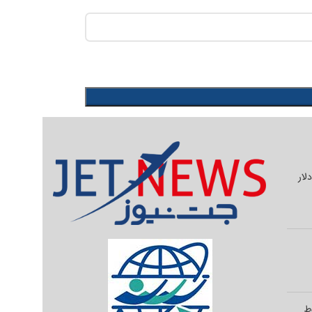
یلیون دلار
وط