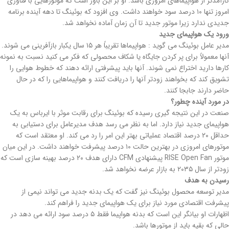
کارآمدتر از هواپیماهای امروزی باشد. او بر این باور است که موتورهایی با فناوری
امروز تنها ۱۰ درصد سود خواهند داشت. وی افزود که بوئینگ تا دهه آینده برنامه
جدیدی ندارد زیرا موتور جدید تا آن زمان آماده نخواهد شد.
ورود یک هواپیمای جدید
مدیر عامل بوئینگ می گوید : هواپیماها تقریباً هر ۱۵ سال یکبار بازآفرینی می شوند.
آنها معمولاً برای پر کردن جایگاه یا شکاف محصولی که فکر می کنید نسبت به نمونه
کارها دارید اختراع نمی شوند. آنها باید پیشرفتی ارائه دهند که خطوط هوایی را
تشویق کند که بخواهند زودتر آنها را دریافت کنند و هواپیماهایی را که در حال
حاضر دارند جابجا کنند.
در مورد آینده چطور؟
صنعت در این نتیجه گیری رسیده که بوئینگ برای رقابت موثر با ایرباس به یک
هواپیمای جدید نیاز دارد. اما به نظر می رسد هدف مدیرعامل برای دستیابی به
حداقل ۲۰ درصد اقتصاد عملیاتی بهتر این امر را رد می کند. او معتقد است که
موتورهای امروزی در بهترین حالت ۱۰ درصد پیشرفت خواهند داشت. در این میان
موتور RISE Open Fan پیشنهادی CFM دارای هدف ۲۰ درصد بهینه سازی است که
زودتر از سال ۲۰۳۵ به بازار عرضه نخواهد شد.
رسیدن به هدف
مدیر توسعه محصول بوئینگ نیز گفت که یک بدنه جدید می تواند نیمی از
پیشرفت اقتصادی مورد نیاز برای یک هواپیمای جدید را فراهم کند.
اظهارات او بیانگر این است که بدنه هواپیما فقط ۵ درصد سود ارائه می دهد در
حالی که بقیه باید از موتورها باشد.