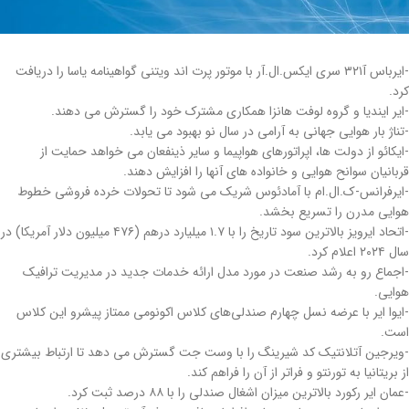
-ایرباس آ۳۲۱ سری ایکس.ال.آر با موتور پرت اند ویتنی گواهینامه یاسا را دریافت
کرد.
-ایر ایندیا و گروه لوفت هانزا همکاری مشترک خود را گسترش می دهند.
-تناژ بار هوایی جهانی به آرامی در سال نو بهبود می یابد.
-ایکائو از دولت ها، اپراتورهای هواپیما و سایر ذینفعان می خواهد حمایت از
قربانیان سوانح هوایی و خانواده های آنها را افزایش دهند.
-ایرفرانس-ک.ال.ام با آمادئوس شریک می شود تا تحولات خرده فروشی خطوط
هوایی مدرن را تسریع بخشد.
-اتحاد ایرویز بالاترین سود تاریخ را با ۱.۷ میلیارد درهم (۴۷۶ میلیون دلار آمریکا) در
سال ۲۰۲۴ اعلام کرد.
-اجماع رو به رشد صنعت در مورد مدل ارائه خدمات جدید در مدیریت ترافیک
هوایی.
-ایوا ایر با عرضه نسل چهارم صندلی‌های کلاس اکونومی ممتاز پیشرو این کلاس
است.
-ویرجین آتلانتیک کد شیرینگ را با وست جت گسترش می دهد تا ارتباط بیشتری
از بریتانیا به تورنتو و فراتر از آن را فراهم کند.
-عمان ایر رکورد بالاترین میزان اشغال صندلی را با ۸۸ درصد ثبت کرد.