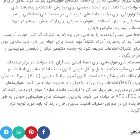
اول، ترویج فرهنگی که در آن جامعه ذینفعان هواپیمایی بتوانند درک عمیق تری از
حوادث پیدا کنند. دوم، ایجاد محیطی برای پردازش اطلاعات و پیشرفت های
تکنولوژیکی برای ترکیب داده های هواپیمایی در محیط های تحقیقاتی و غیر
مجازاتی و سوم ، استفاده از هوش مصنوعی برای ارائه بینش سریعتر در مورد
مسائل ایمنی در مقیاس جهانی.
خط سیر ایمنی آینده، ما را به جایی می برد که به اشتراک گذاشتن عبارت “درست
شد” به اندازه عبارت “درک اشتباه” مهم است. برای انجام این کار ، باید یک پل قوی
برای اشتراک اطلاعات تعریف شود که جامعه متنوعی فراتر از ذینفعان هواپیمایی را
در بر بگیرد .
سیستم های هواپیمایی برای حفظ ایمنی مسافران باید بتوانند در برابر تهدیدات
امنیتی مقاومت کنند. حمل و نقل هوایی اکنون با یک انقلاب فناوری اطلاعات و
ارتباطات تغییر شکل داده است. اکنون کنترل ترافیک هوایی (ATC) و مراکز عملیاتی
پرواز (FOC) اطلاعات زیادی را با یکدیگر و با هواپیما مبادله می کنند. هواپیماهای
تجاری مدرن در هر پرواز حداکثر ۱۰ ترابایت داده از سازه / موتور تولید می کنند که
با ATC ، FOC ها مبادله می شود. بنابراین ، سیستم های هواپیمایی جهانی به طور
فزاینده ای در معرض خطرات امنیت سایبری قرار دارند که باید مورد توجه قرار
گیرند .
ایکائو