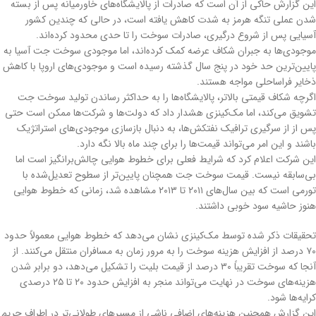
این گزارش حاکی از آن است که صادرات از پالایشگاه‌های خاورمیانه پس از بسته
شدن عملی تنگه هرمز به شدت کاهش یافته است، در حالی که چندین کشور
آسیایی پس از شروع درگیری، صادرات سوخت را تا حدی محدود کرده‌اند.
موجودی‌ها به جبران شکاف عرضه کمک کرده‌اند، اما موجودی سوخت جت آسیا به
پایین‌ترین حد خود در پنج سال گذشته رسیده است و موجودی‌های اروپا با کاهش
ذخایر فراساحلی مواجه هستند.
اگرچه شکاف قیمتی بالاتر، پالایشگاه‌ها را به حداکثر رساندن تولید سوخت جت
تشویق می‌کند، اما مک‌کینزی هشدار داد که دولت‌ها و شرکت‌ها ممکن است حتی
پس از از سرگیری ترافیک نفتکش‌ها، به دنبال بازسازی موجودی‌های استراتژیک
باشند و این امر می‌تواند قیمت‌ها را برای چند ماه بالا نگه دارد.
این شرکت اعلام کرد که شرایط فعلی برای خطوط هوایی چالش‌برانگیز است اما
بی‌سابقه نیست. قیمت سوخت جت همچنان پایین‌تر از سطوح تعدیل‌شده با
تورمی است که بین سال‌های ۲۰۱۱ تا ۲۰۱۳ مشاهده شد، زمانی که خطوط هوایی
هنوز حاشیه سود خوبی داشتند.
تحقیقات ذکر شده توسط مک‌کینزی نشان می‌دهد که خطوط هوایی معمولاً حدود
۷۰ درصد از افزایش هزینه سوخت را به مرور زمان به مسافران منتقل می‌کنند. از
آنجا که سوخت تقریباً ۳۰ درصد از قیمت بلیت را تشکیل می‌دهد، دو برابر شدن
هزینه‌های سوخت در نهایت می‌تواند منجر به افزایش حدود ۲۰ تا ۲۵ درصدی
کرایه‌ها شود.
این گزارش همچنین هزینه‌های اضافی ناشی از مسیرهای طولانی‌تر در اطراف حریم