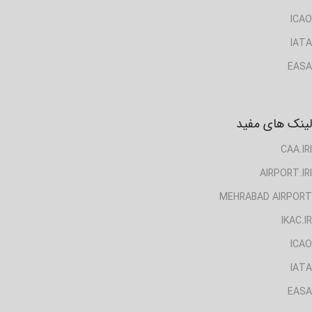
ICAO
IATA
EASA
لینک های مفید
CAA.IRI
AIRPORT.IRI
MEHRABAD AIRPORT
IKAC.IR
ICAO
IATA
EASA