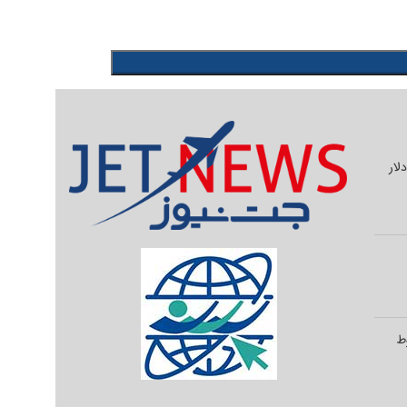
یلیون دلار
وط