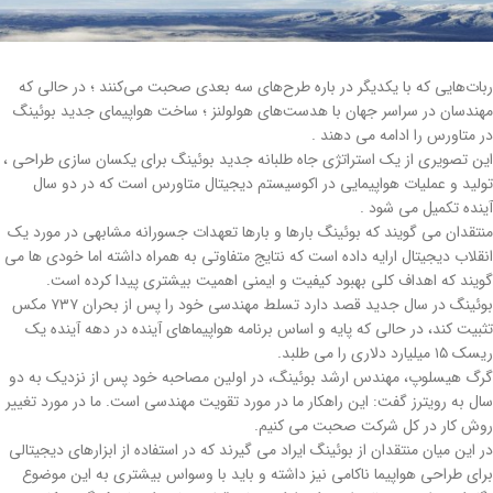
ربات‌هایی که با یکدیگر در باره طرح‌های سه بعدی صحبت می‌کنند ؛ در حالی که
مهندسان در سراسر جهان با هدست‌های هولولنز ؛ ساخت هواپیمای جدید بوئینگ
در متاورس را ادامه می دهند .
این تصویری از یک استراتژی جاه طلبانه جدید بوئینگ برای یکسان سازی طراحی ،
تولید و عملیات هواپیمایی در اکوسیستم دیجیتال متاورس است که در دو سال
آینده تکمیل می شود .
منتقدان می گویند که بوئینگ بارها و بارها تعهدات جسورانه مشابهی در مورد یک
انقلاب دیجیتال ارایه داده است که نتایج متفاوتی به همراه داشته اما خودی ها می
گویند که اهداف کلی بهبود کیفیت و ایمنی اهمیت بیشتری پیدا کرده است.
بوئینگ در سال جدید قصد دارد تسلط مهندسی خود را پس از بحران ۷۳۷ مکس
تثبیت کند، در حالی که پایه و اساس برنامه هواپیماهای آینده در دهه آینده یک
ریسک ۱۵ میلیارد دلاری را می طلبد.
گرگ هیسلوپ، مهندس ارشد بوئینگ، در اولین مصاحبه خود پس از نزدیک به دو
سال به رویترز گفت: این راهکار ما در مورد تقویت مهندسی است. ما در مورد تغییر
روش کار در کل شرکت صحبت می کنیم.
در این میان منتقدان از بوئینگ ایراد می گیرند که در استفاده از ابزارهای دیجیتالی
برای طراحی هواپیما ناکامی نیز داشته و باید با وسواس بیشتری به این موضوع