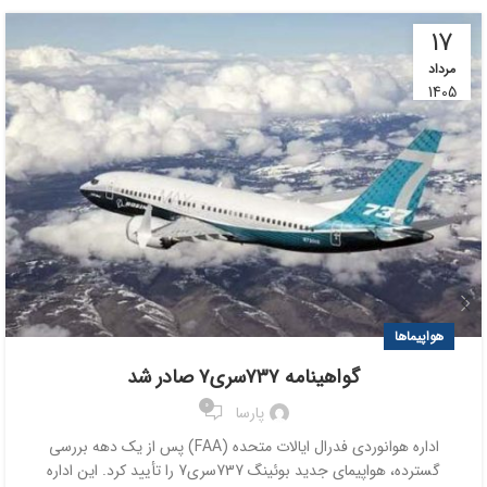
17
مرداد
1405
هواپیماها
گواهینامه ۷۳۷سری۷ صادر شد
0
پارسا
اداره هوانوردی فدرال ایالات متحده (FAA) پس از یک دهه بررسی
گسترده، هواپیمای جدید بوئینگ 737سری7 را تأیید کرد. این اداره