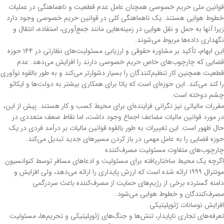
قوانین ملی حریم خصوصی همچنان عامل عدم قطعیت و ناهماهنگی در عملیات
خطوط هوایی هستند. یک ناهماهنگی کلی در قوانین حریم خصوصی وجود دارد
زیرا آنها به حمل و نقل هوایی در زمینه‌هایی مانند جمع‌آوری، استفاده، انتقال و
نگهداری داده‌ها مربوط می‌شوند.
این ابهام، تأکید بر مشاوره حقوقی و ارزیابی مسئولیت‌های نظارتی در ۱۴۴ حوزه
قضایی که چارچوب‌های خاص حریم خصوصی دارند را افزایش می‌دهد. عدم
قطعیت همچنین کار تنظیم‌کنندگان را بسیار دشوارتر می‌کند و به طور بالقوه نوآوری
را کند می‌کند. این حوزه‌ای است که یاتا برای همکاری بیشتر به دولت‌ها و ایکائو
چشم دوخته است.
مقررات مالیاتی نیز نگرانی فزاینده‌ای برای محیط کسب و کار هستند. پیش از این،
در مورد قوانین مالیات مضاعف اجماع وجود داشت، اما نقاط ضعف متعددی در
حال ظهور است. این تغییرات به طور بالقوه قوانین مالیات بر درآمد فردی در یک
حوزه قضایی را به عامل مهمی در باز کردن مسیرهای جدید تبدیل می‌کند.
چارچوب‌های متفاوت مسئولیت مصرف‌کننده
اگرچه یک محیط ساختاریافته برای مسئولیت و ادعاهای مسافر توسط کنوانسیون
مونترال ۱۹۹۹ ارائه شده است که ارزش پایداری را ارائه می‌دهد، ولی افزایش و
دامنه گسترده برخی از رژیم‌های حمایت از مصرف‌کننده باعث سردرگمی
مصرف‌کنندگان و خطوط هوایی می‌شود.
افزایش نوسانات ژئوپلیتیکی
تعرفه‌های تجاری ناپایدار، تنش‌ها و جنگ‌های ژئوپلیتیکی و تحریم‌ها، مسئولیت