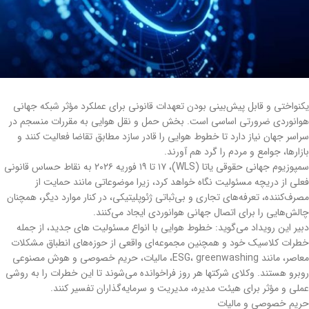
یکنواختی و قابل پیش‌بینی بودن تعهدات قانونی برای عملکرد مؤثر شبکه جهانی
هوانوردی ضرورتی اساسی است. بخش حمل و نقل هوایی به مقررات منسجم در
سراسر جهان نیاز دارد تا خطوط هوایی را قادر سازد مطابق تقاضا فعالیت کنند و
بازارها، جوامع و مردم را گرد هم آورند.
سمپوزیوم جهانی حقوقی یاتا (WLS)، ۱۷ تا ۱۹ فوریه ۲۰۲۶ به نقاط حساس قانونی
فعلی از دریچه مسئولیت نگاه خواهد کرد، زیرا موضوعاتی مانند حمایت از
مصرف‌کننده، تعرفه‌های تجاری و بی‌ثباتی ژئوپلیتیکی، در کنار موارد دیگر، همچنان
چالش‌هایی را برای اتصال جهانی هوانوردی ایجاد می‌کنند.
دبیر این رویداد می‌گوید: خطوط هوایی با انواع مسئولیت های جدید، از جمله
خطرات کلاسیک خود و همچنین مجموعه‌ای واقعی از حوزه‌های انطباق مشکلات
معاصر، مانند ESG، greenwashing، مالیات، حریم خصوصی و هوش مصنوعی
روبرو هستند. وکلای شرکتها هر روز فراخوانده می‌شوند تا این خطرات را به روشی
عملی و مؤثر برای هیئت مدیره، مدیریت و سرمایه‌گذاران تفسیر کنند.
حریم خصوصی و مالیات