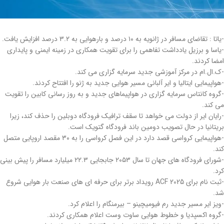
-یاتا : تقاضای مسافر در ژانویه به ۱۰ درصد و بارهوایی به ۳.۲ درصد افزایش یافت.
-یاسا و برزیل یادداشت تفاهمی را برای تقویت همکاری در زمینه ایمنی و پایداری
امضا کردند.
-ک.ال.ام در مرکز آموزشی جدید سرمایه گزاری می کند.
-هواپیمایی ایتالیا و ایر آلبانی مسیر هوایی جدید به ژنو را افتتاح کردند.
-گروه کانتاس سرمایه گزاری در هواپیماهای جدید و به روز رسانی کابین را تقویت
می کند.
-رایان ایر از دولت می خواهد تا سقف ترافیک فرودگاه دوبلین را حذف کند، زیرا
بریتانیا در حال تصویب دومین باند فرودگاه گتویک است.
-هواپیمایی کرواسی قصد دارد در این فصل کرواسی را به ۳۰ مقصد اروپایی متصل
کند.
-شورای فرودگاه های جهان تا سال ۲۰۵۳ جابجایی ۲۲.۳ میلیارد مسافر را پیش بینی
کرد.
-ثبت نام برای ACF 2025 رویداد برتر برای حرفه ای های صنعت بار هوایی شروع
شد.
-ویز ایر مسیر جدید رم فیومیچینو – بیرمنگام را اعلام کرد.
-گروه اکسپدیا و خطوط هوایی ساوت وست اعلام همکاری کردند.