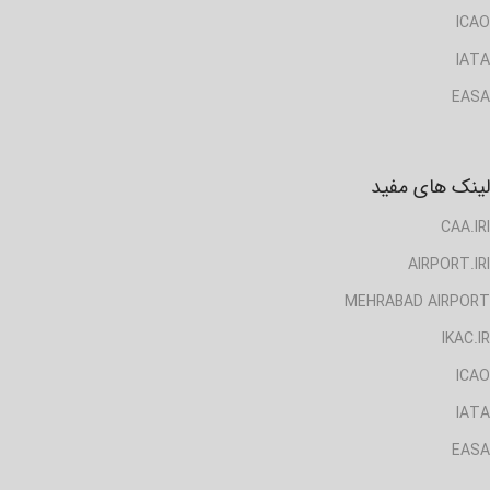
ICAO
IATA
EASA
لینک های مفید
CAA.IRI
AIRPORT.IRI
MEHRABAD AIRPORT
IKAC.IR
ICAO
IATA
EASA