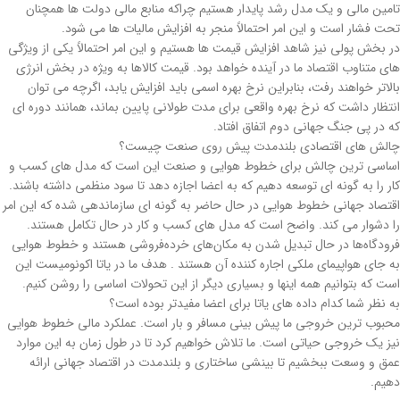
تامین مالی و یک مدل رشد پایدار هستیم چراکه منابع مالی دولت ها همچنان
تحت فشار است و این امر احتمالاً منجر به افزایش مالیات ها می شود.
در بخش پولی نیز شاهد افزایش قیمت ها هستیم و این امر احتمالاً یکی از ویژگی
های متناوب اقتصاد ما در آینده خواهد بود. قیمت کالاها به ویژه در بخش انرژی
بالاتر خواهند رفت، بنابراین نرخ بهره اسمی باید افزایش یابد، اگرچه می توان
انتظار داشت که نرخ بهره واقعی برای مدت طولانی پایین بماند، همانند دوره ای
که در پی جنگ جهانی دوم اتفاق افتاد.
چالش های اقتصادی بلندمدت پیش روی صنعت چیست؟
اساسی ترین چالش برای خطوط هوایی و صنعت این است که مدل های کسب و
کار را به گونه ای توسعه دهیم که به اعضا اجازه دهد تا سود منظمی داشته باشند.
اقتصاد جهانی خطوط هوایی در حال حاضر به گونه ای سازماندهی شده که این امر
را دشوار می کند. واضح است که مدل های کسب و کار در حال تکامل هستند.
فرودگاه‌ها در حال تبدیل شدن به مکان‌های خرده‌فروشی هستند و خطوط هوایی
به جای هواپیمای ملکی اجاره کننده آن هستند . هدف ما در یاتا اکونومیست این
است که بتوانیم همه اینها و بسیاری دیگر از این تحولات اساسی را روشن کنیم.
به نظر شما کدام داده های یاتا برای اعضا مفیدتر بوده است؟
محبوب ترین خروجی ما پیش بینی مسافر و بار است. عملکرد مالی خطوط هوایی
نیز یک خروجی حیاتی است. ما تلاش خواهیم کرد تا در طول زمان به این موارد
عمق و وسعت ببخشیم تا بینشی ساختاری و بلندمدت در اقتصاد جهانی ارائه
دهیم.