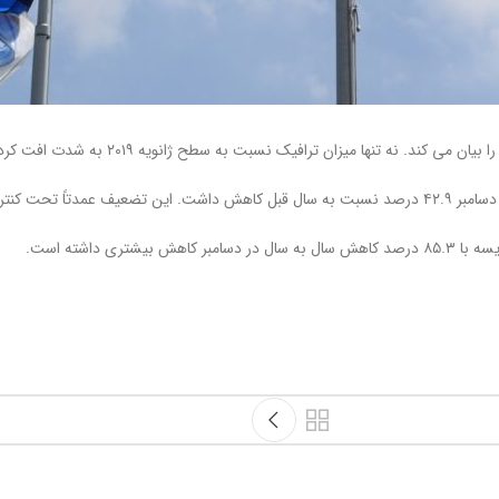
کل تقاضای داخلی در مقایسه با میزان قبل از بحران (ژانویه ۲۰۱۹) ۴۷.۴ درصد و در دسامبر ۴۲.۹ درصد نسبت به سال 