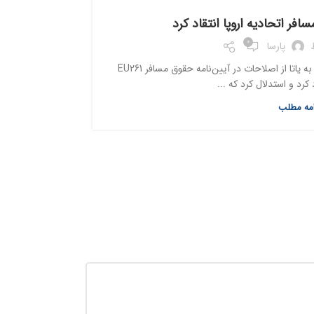
یاتا: اقد
افر اتحادیه اروپا انتقاد کرد
0
پارسا
انجمن بین‌ا
انجمن بین‌المللی حمل و نقل هوایی موسوم به یاتا از اصلاحات در آیین‌نامه حقوق مسافر EU261
د کرد و استدلال کرد که ...
امه مطلب