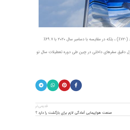
اطلاعیه مطبوعاتی یاتا خبرهای ناخوشایند کاهش شدید تقاضای مسافر در ماه ژانویه را بیان می کند. نه تنها میزان ترافیک نسبت به سطح ژانویه ۲۰۱۹ به شدت افت کرد (-۷۲٪) ، بلکه در مقایسه با دسامبر سال ۲۰۲۰ با ۶۹.۷٪
قبل کاهش داشت. این تضعیف عمدتاً تحت کنترل دقیق سفرهای داخلی در چین طی دوره تعطیلات سال نو
قدیمی‌تر
صنعت هواپیمایی آمادگی لازم برای بازگشت را دارد ؟