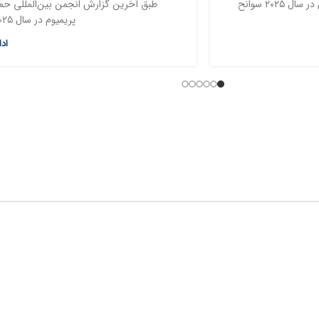
به گفته سازمان بین‌المللی هواپیمایی کشوری (ایکائو) هوانوردی مسافری در سال ۲۰۲۵ سوانح
طبق آخرین گزارش انجمن بین‌المللی حمل و
پریمیوم در سال ۲۰۲۵ رشد چشمگیری را نشا...
اد