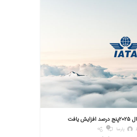
تیر
1405
فرودگاه ها
 یافت
0
پارسا