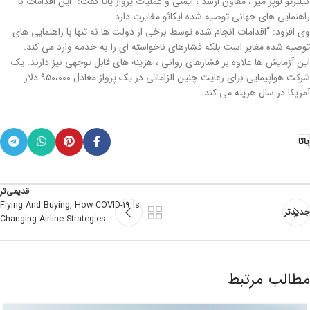
گیلبرتو لوپز میر ، معاون ارشد ، ایمنی و عملیات پرواز یاتا گفت: “این اقدامات با
راهنمایی های جهانی توصیه شده ایكائو مغایرت دارد .
وی افزود: “اقدامات انجام شده توسط برخی از دولت ها نه تنها با راهنمایی های
توصیه شده مغایر است بلکه فشارهای ناخواسته ای را به خدمه وارد می كند.
این آزمایش ها علاوه بر فشارهای روانی ، هزینه های قابل توجهی نیز دارند. یک
شرکت هواپیمایی برای رعایت چنین الزاماتی در یک پرواز معادل ۹۵۰،۰۰۰ دلار
آمریکا در سال هزینه می کند .
یاتا
قدیمی‌تر
Flying And Buying, How COVID-19 Is
جدیدتر
Changing Airline Strategies
مطالب مرتبط