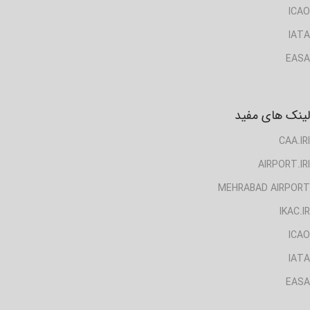
ICAO
IATA
EASA
لینک های مفید
CAA.IRI
AIRPORT.IRI
MEHRABAD AIRPORT
IKAC.IR
ICAO
IATA
EASA