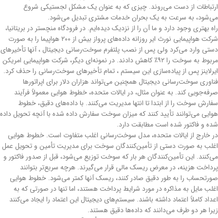
ارتباطات از دست می‌روند. چیزی که به عنوان یک مشکل لجستیکی شروع
می‌شود، به سرعت به یک بحران خدمات مشتری تبدیل می‌شود.
راه بهتری وجود دارد و ما آن را از نزدیک دیده‌ایم. در فرودگاه منچستر در بریتانیا،
شرکت هواپیمایی نورث ایر روزانه داده‌های پرواز بیش از ۲۰۰ هواپیما را به صورت
دستی وارد می‌کرد ولی پس از نصب پلتفرم سوخت‌رسانی دیجیتال ، آنها تأخیرهای
مربوط به سوخت را ۹۲٪ کاهش دادند. در نمونه‌ای دیگر، شرکت هواپیمایی امریکن
ایرلاینز پس از پیاده‌سازی این سیستم ، تمام تأخیرهای سوخت‌رسانی را حذف کرد.
فناوری سوخت‌رسانی دیجیتال همچنین می‌تواند هزاران دلار برای اپراتورها
صرفه‌جویی کند. به عنوان مثال، در ایالات متحده، خطوط هوایی معمولاً فرآیند
سفارش سوخت را از ابتدا تا انتها مدیریت می‌کنند. با داده‌های دقیق، خطوط
هوایی می‌توانند تأیید کنند که میزان سوخت سفارش داده شده با آنچه تحویل داده
شده و فاکتور شده است مطابقت دارد.
در خارج از ایالات متحده، مدل سوخت‌رسانی اغلب متفاوت است. خطوط هوایی
اغلب به صورت دستی از تأمین‌کنندگان سوخت برای مدیریت تأمین و تحویل عمل
می‌کنند. این تأمین‌کنندگان هر بار که سوخت توزیع می‌شود، قبل از صدور فاکتور و
پرداخت هزینه، در معرض ریسک مالی قرار می‌گیرند. هرچه سریع‌تر بتوانند
صورتحساب را به طور دقیق صادر کنند، ریسک آنها کمتر می‌شود. خطوط هوایی
اغلب مایل به مذاکره در مورد شرایط پرداخت هستند، اما تنها در صورتی که به
اعداد کاملاً اعتماد داشته باشند. سیستم‌های دیجیتال این اعتماد را ایجاد می‌کنند
زیرا هر دو طرف می‌دانند که داده‌ها دقیق هستند.