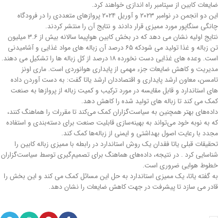
ضایعات کابین از سپتامبر راه اندازی خواهند کرد.
این دو انجمن در نوامبر ۲۰۲۳ و آوریل ۲۰۲۴ پروازهای متعددی را در فرودگاه
چانگی سنگاپور مورد ممیزی قرار دادند و نتایج آن را منتشر کردند.
نتایج اولیه نشان می دهد که در بخش کابین هواپیما سالانه بیش از ۳.۶ میلیون
تن زباله و غذا تولید می شودکه ۶۵ درصد آن زباله های مواد غذایی و آشامیدنی
است. وعده های غذایی دست نخورده ۱۸ درصد از کل زباله ها را تشکیل می دهند.
مدیریت و کاهش ضایعات جزء مهمی از پایداری هوانوردی است. ماری اونز
تامسن، معاون ارشد پایداری و اقتصاددان ارشد یاتا گفت: به دست آوردن داده
های استاندارد و قابل مقایسه در مورد ترکیب و کمیت زباله از پروازها به صنعت
کمک می کند تا زباله های تولید شده را کاهش دهد.
داده‌های بهتر همچنین به سیاست‌گزاران کمک می‌کند تا مقررات را هماهنگ کنند،
که به نوبه خود می‌تواند به بهینه‌سازی قابلیت صنعت برای دسته‌بندی و استفاده
مجدد با رعایت اصول بهداشتی و ایمنی از زباله‌ها کمک کند.
تحقیقات قبلی یاتا فقدان یک روش استاندارد در رابطه با ممیزی زباله کابین را
شناسایی کرد . در نتیجه، داده‌های هماهنگ برای تصمیم‌گیری توسط سیاست‌گزاران
خطوط هوایی ضروری است.
به گفته یاتا، یک ممیزی استاندارد به حل این مسائل کمک می کند و این بخش را
قادر می سازد تا پیشرفت در جهت کاهش ضایعات را نشان دهد.