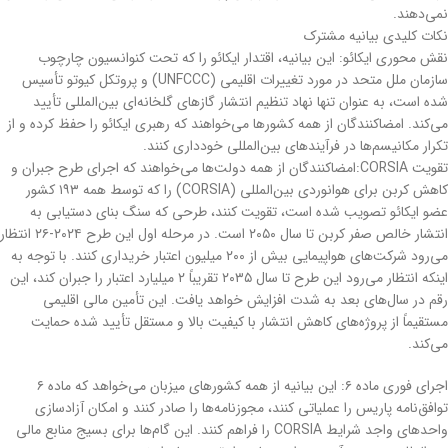
نمی‌دهند.
نکات کلیدی بیانیه مشترک
نقش محوری ایکائو: این بیانیه، اقتدار ایکائو را که تحت کنوانسیون چارچوب
سازمان ملل متحد در مورد تغییرات اقلیمی (UNFCCC) و پروتکل کیوتو تأسیس
شده است، به عنوان تنها نهاد تنظیم انتشار گازهای گلخانه‌ای بین‌المللی تأیید
می‌کند. امضاکنندگان از همه کشورها می‌خواهند که رهبری ایکائو را حفظ کرده و از
تکرار مکانیسم‌ها در فرآیندهای بین‌المللی خودداری کنند.
تقویت CORSIA:امضاکنندگان از همه دولت‌ها می‌خواهند که اجرای طرح جبران و
کاهش کربن برای هوانوردی بین‌المللی (CORSIA) را که توسط همه ۱۹۳ کشور
عضو ایکائو تصویب شده است، تقویت کنند، طرحی که سنگ بنای دستیابی به
انتشار خالص صفر کربن تا سال ۲۰۵۰ است. در مرحله اول این طرح ۲۰۲۴-۲۶ انتظار
می‌رود شرکت‌های هواپیمایی بیش از ۲۰۰ میلیون اعتبار خریداری کنند. با توجه به
اینکه انتظار می‌رود این طرح تا سال ۲۰۳۵ تقریباً ۲ میلیارد اعتبار را جبران کند، این
رقم در سال‌های بعد به شدت افزایش خواهد یافت. این تأمین مالی اقلیمی
مستقیماً از پروژه‌های کاهش انتشار با کیفیت بالا و مستقل تأیید شده حمایت
می‌کند.
اجرای فوری ماده ۶: این بیانیه از همه کشورهای میزبان می‌خواهد که ماده ۶
توافق‌نامه پاریس را عملیاتی کنند، مجوزنامه‌ها را صادر کنند و امکان آزادسازی
واحدهای واجد شرایط CORSIA را فراهم کنند. این گام‌ها برای بسیج منابع مالی